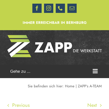
Zum
Facebook
Instagram
Telefon
E-
Inhalt
Mail
springen
IMMER ERREICHBAR IN BERNBURG
Gehe zu ...
Sie befinden sich hier:
Home
ZAPP’s A-TEAM
Previous
Next