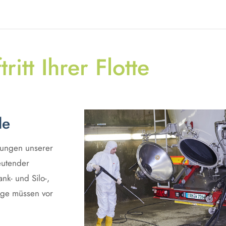
itt Ihrer Flotte
le
rungen unserer
eutender
k- und Silo-,
uge müssen vor