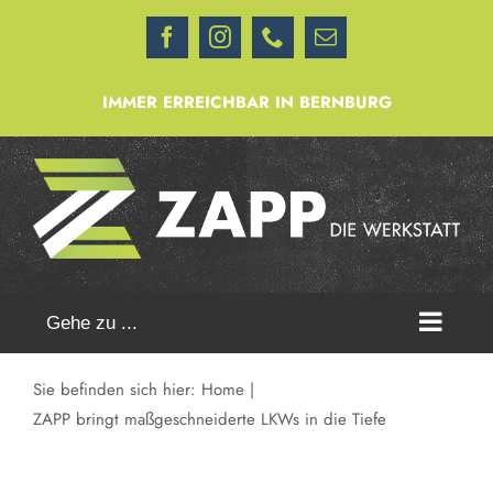
Zum
Facebook
Instagram
Telefon
E-
Inhalt
Mail
springen
IMMER ERREICHBAR IN BERNBURG
Gehe zu ...
Sie befinden sich hier:
Home
ZAPP bringt maßgeschneiderte LKWs in die Tiefe