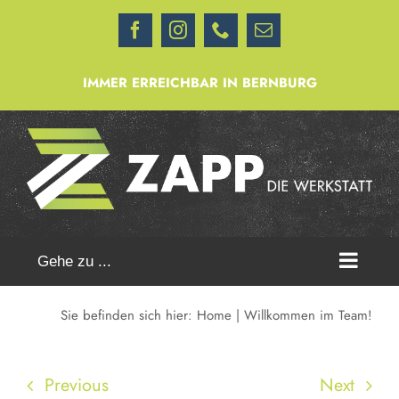
Zum
Facebook
Instagram
Telefon
E-
Inhalt
Mail
springen
IMMER ERREICHBAR IN BERNBURG
Gehe zu ...
Sie befinden sich hier:
Home
Willkommen im Team!
Previous
Next