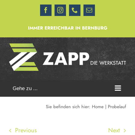
Zum
Facebook
Instagram
Telefon
E-
Inhalt
Mail
springen
IMMER ERREICHBAR IN BERNBURG
Gehe zu ...
Sie befinden sich hier:
Home
Probelauf
Previous
Next